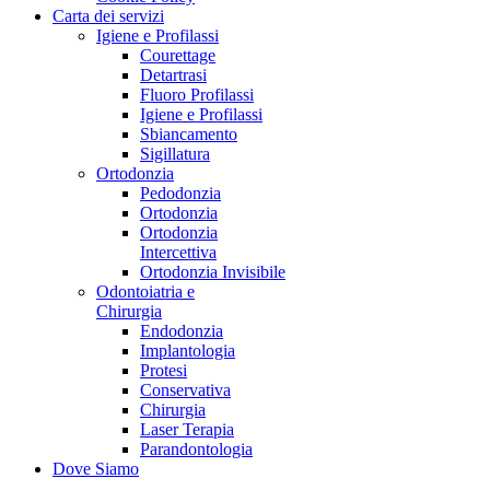
Carta dei servizi
Igiene e Profilassi
Courettage
Detartrasi
Fluoro Profilassi
Igiene e Profilassi
Sbiancamento
Sigillatura
Ortodonzia
Pedodonzia
Ortodonzia
Ortodonzia
Intercettiva
Ortodonzia Invisibile
Odontoiatria e
Chirurgia
Endodonzia
Implantologia
Protesi
Conservativa
Chirurgia
Laser Terapia
Parandontologia
Dove Siamo