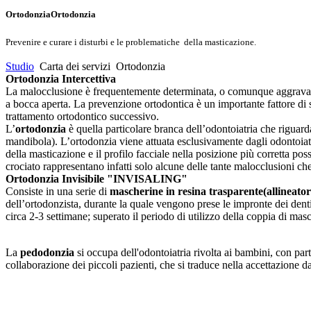
Ortodonzia
Ortodonzia
Prevenire e curare i disturbi e le problematiche
della masticazione.
Studio
Carta dei servizi
Ortodonzia
Ortodonzia Intercettiva
La malocclusione è frequentemente determinata, o comunque aggravata d
a bocca aperta. La prevenzione ortodontica è un importante fattore di s
trattamento ortodontico successivo.
L’
ortodonzia
è quella particolare branca dell’odontoiatria che riguard
mandibola). L’ortodonzia viene attuata esclusivamente dagli odontoiatr
della masticazione e il profilo facciale nella posizione più corretta pos
crociato rappresentano infatti solo alcune delle tante malocclusioni c
Ortodonzia Invisibile "INVISALING"
Consiste in una serie di
mascherine in resina trasparente(allineator
dell’ortodonzista, durante la quale vengono prese le impronte dei dent
circa 2-3 settimane; superato il periodo di utilizzo della coppia di masc
La
pedodonzia
si occupa dell'odontoiatria rivolta ai bambini, con part
collaborazione dei piccoli pazienti, che si traduce nella accettazione d