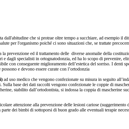
all'abitudine che si protrae oltre tempo a succhiare, ad esempio il dit
alute per l'organismo poiché ci sono situazioni che, se trattate precocem
a la prevenzione ed il trattamento delle diverse anomalie della costituzio
i e dagli specialisti in ortognatodonzia, ed ha lo scopo di prevenire, el
sibile con conseguente miglioramento dell’estetica del sorriso. I denti sp
he possono e devono essere curate con l’ortodonzia
i)
ad uso medico che vengono confezionate su misura in seguito all’indagin
i. Sulla base dei dati raccolti vengono confezionate le coppie di masche
herine, stabilito dall’ortodontista, si indossa la coppia di mascherine suc
icolare attenzione alla prevenzione delle lesioni cariose (suggerimento di 
a parte dei bimbi di sottoporsi di buon grado alle eventuali terapie neces