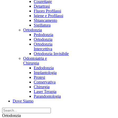
Courettage
Detartrasi
Fluoro Profilassi
Igiene e Profilassi
Sbiancamento
Sigillatura
Ortodonzia
Pedodonzia
Ortodonzia
Ortodonzia
Intercettiva
Ortodonzia Invisibile
Odontoiatria e
Chirurgia
Endodonzia
Implantologia
Protesi
Conservativa
Chirurgia
Laser Terapia
Parandontologia
Dove Siamo
Ortodonzia