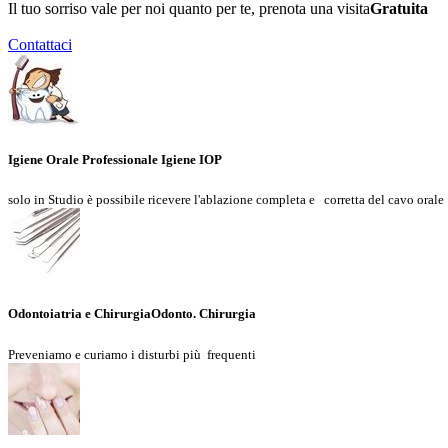
Il tuo sorriso vale per noi quanto per te, prenota una visita
Gratuita
Contattaci
Igiene Orale Professionale
Igiene IOP
solo in Studio è possibile ricevere l'ablazione completa e
corretta del cavo orale
Odontoiatria e Chirurgia
Odonto. Chirurgia
Preveniamo e curiamo i disturbi più
frequenti