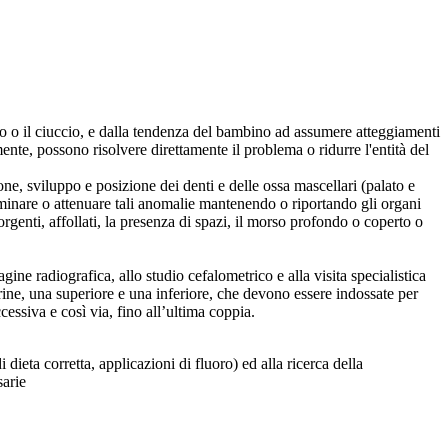
o o il ciuccio, e dalla tendenza del bambino ad assumere atteggiamenti
ente, possono risolvere direttamente il problema o ridurre l'entità del
ne, sviluppo e posizione dei denti e delle ossa mascellari (palato e
iminare o attenuare tali anomalie mantenendo o riportando gli organi
orgenti, affollati, la presenza di spazi, il morso profondo o coperto o
e radiografica, allo studio cefalometrico e alla visita specialistica
rine, una superiore e una inferiore, che devono essere indossate per
cessiva e così via, fino all’ultima coppia.
dieta corretta, applicazioni di fluoro) ed alla ricerca della
sarie