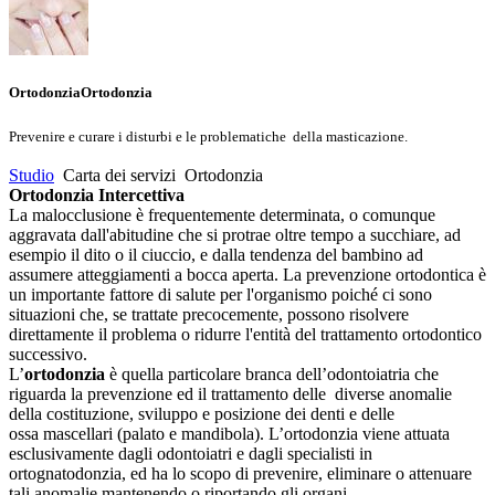
Ortodonzia
Ortodonzia
Prevenire e curare i disturbi e le problematiche
della masticazione.
Studio
Carta dei servizi
Ortodonzia
Ortodonzia Intercettiva
La malocclusione è frequentemente determinata, o comunque
aggravata dall'abitudine che si protrae oltre tempo a succhiare, ad
esempio il dito o il ciuccio, e dalla tendenza del bambino ad
assumere atteggiamenti a bocca aperta. La prevenzione ortodontica è
un importante fattore di salute per l'organismo poiché ci sono
situazioni che, se trattate precocemente, possono risolvere
direttamente il problema o ridurre l'entità del trattamento ortodontico
successivo.
L’
ortodonzia
è quella particolare branca dell’odontoiatria che
riguarda la prevenzione ed il trattamento delle diverse anomalie
della costituzione, sviluppo e posizione dei denti e delle
ossa mascellari (palato e mandibola). L’ortodonzia viene attuata
esclusivamente dagli odontoiatri e dagli specialisti in
ortognatodonzia, ed ha lo scopo di prevenire, eliminare o attenuare
tali anomalie mantenendo o riportando gli organi