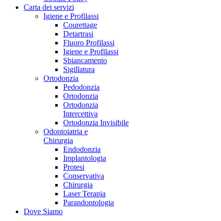
Carta dei servizi
Igiene e Profilassi
Courettage
Detartrasi
Fluoro Profilassi
Igiene e Profilassi
Sbiancamento
Sigillatura
Ortodonzia
Pedodonzia
Ortodonzia
Ortodonzia
Intercettiva
Ortodonzia Invisibile
Odontoiatria e
Chirurgia
Endodonzia
Implantologia
Protesi
Conservativa
Chirurgia
Laser Terapia
Parandontologia
Dove Siamo