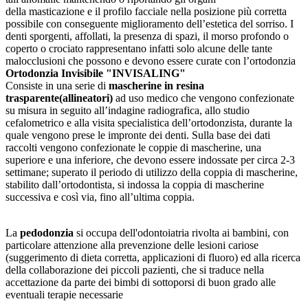
della masticazione e il profilo facciale nella posizione più corretta
possibile con conseguente miglioramento dell’estetica del sorriso. I
denti sporgenti, affollati, la presenza di spazi, il morso profondo o
coperto o crociato rappresentano infatti solo alcune delle tante
malocclusioni che possono e devono essere curate con l’ortodonzia
Ortodonzia Invisibile "INVISALING"
Consiste in una serie di
mascherine in resina
trasparente(allineatori)
ad uso medico che vengono confezionate
su misura in seguito all’indagine radiografica, allo studio
cefalometrico e alla visita specialistica dell’ortodonzista, durante la
quale vengono prese le impronte dei denti. Sulla base dei dati
raccolti vengono confezionate le coppie di mascherine, una
superiore e una inferiore, che devono essere indossate per circa 2-3
settimane; superato il periodo di utilizzo della coppia di mascherine,
stabilito dall’ortodontista, si indossa la coppia di mascherine
successiva e così via, fino all’ultima coppia.
La
pedodonzia
si occupa dell'odontoiatria rivolta ai bambini, con
particolare attenzione alla prevenzione delle lesioni cariose
(suggerimento di dieta corretta, applicazioni di fluoro) ed alla ricerca
della collaborazione dei piccoli pazienti, che si traduce nella
accettazione da parte dei bimbi di sottoporsi di buon grado alle
eventuali terapie necessarie